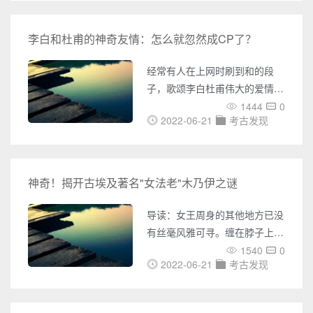
了我， 一般来说， 而这些并不
娆冶艳的在晚年还能活力四射光
是完全重要，更加重要的问题
彩照人，到底有着怎样的大内秘
李白和杜甫的神奇友情：怎么就忽然成CP了？
是， 所谓天下奇闻，关键是天
笈呢?说武则天吃男人精子养生
下奇闻需要如何写。 了解清楚
的应该纯属捏造，那么武则天到
经常有人在上网时刷到和的段
天下奇闻到底
底吃过哪些功效神奇的秘密食物
子，歌颂李白杜甫伟大的爱情，
呢? 萝卜有了官名“假燕
不对是友情。但是根据史书的记
1444
0
窝” 很久以来，萝卜扮演的
2022-06-21
考古发现
载，李白杜甫虽然都是诗人，但
就是平头百姓的角色。但是，在
是似乎并没有太多的交集，为什
女武则天统治时期，萝卜高攀上
么在他们去世之后，李白杜甫忽
了皇
然就在一起了呢?网络配图李白
神奇！揭开古埃及著名"女法老"木乃伊之谜
和杜甫身在同一年代，又有着相
似的境遇，被贬谪看不惯朝廷，
导读：女王周身的其他地方已没
当然李白更豪放更加敢说一些。
有丝毫风雅可寻。缠在脖子上的
这两人的各有各的风格，都具有
凌乱麻布像是赶错了时髦的饰
1540
0
一定的影响力，放到一起也算
2022-06-21
考古发现
物;嘴巴上唇盖着下唇(牙齿咬合
是。李白，杜甫，一个是“诗
不正乃是其家族有名的遗传特
仙”，一个是“诗圣”。晚李白、杜
征)，皱皱缩缩，让人倒尽胃口;