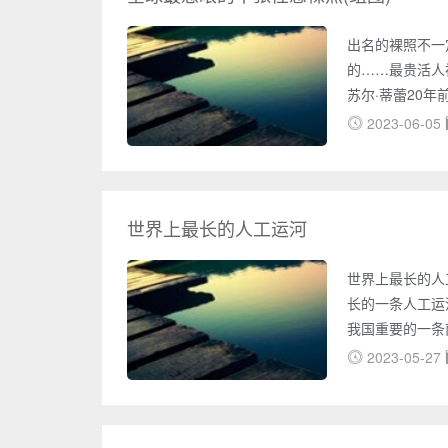
出名的裸照不一
的……最贵活人
苏尔·蒂蕾20
洛伊德，尽管苏
2023-06-05
然请她充当了总
幅以苏尔为模特
的拍卖价格有望
最昂贵画
世界上最长的人工运河
世界上最长的人
长的一条人工运
我国重要的一条
北、山东、江苏
2023-05-27
水系。不仅便利
化的发展。