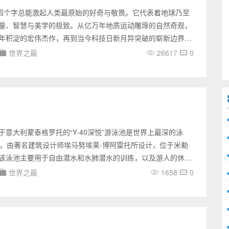
这四个字总能激起人类最原始的好奇与敬畏。它代表着地球乃至
量、智慧与美学的极致。从亿万年地质运动雕琢的自然奇观，
年积淀的宏伟杰作，再到当今科技日新月异突破的崭新边界，
成了一部波澜壮阔的星球与文明史诗。一、自然的伟力：地球
世界之最
26617
0
球长达46亿年的生命里，自然之力以无比耐心和能量，塑造了
观止的“世界之最”。这些纪录是理解我们星球的基础坐标。在
平洋以其约1.81344亿平方公里的面积和最深11034米（马
于意大利蒙泰格罗托的“Y-40深悦”游泳池是世界上最深的泳
米，由著名建筑设计师埃马努埃莱-博阿雷托所设计，位于米勒
该泳池主要用于自由潜水和水肺潜水的训练，以及游人的休闲
很少有人能够屏住呼吸，一口气潜到池底。
世界之最
1658
0