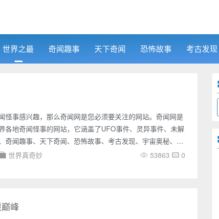
世界之最
奇闻趣事
天下奇闻
恐怖故事
考古发现
闻怪事感兴趣，那么奇闻网是您必须要关注的网站。奇闻网是
界各地奇闻怪事的网站，它涵盖了UFO事件、灵异事件、未解
、奇闻趣事、天下奇闻、恐怖故事、考古发现、宇宙奥秘、吉
方面，它的内容极为丰富，涉及面广，为您带来了无数神秘之
世界真奇妙
53863
0
，您可以了解各种国内外UFO事件的报道，包括UFO目击、不
片、视频等各种神秘事件。您还可以了解到各种灵异事件的报
身、异象出现等各种令人毛骨悚然的事件。同时，奇闻网还收
谜的
限巅峰