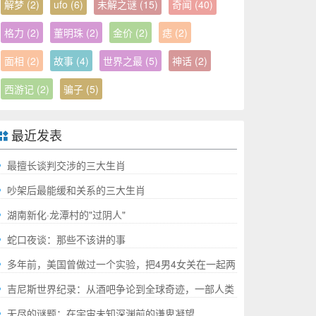
解梦
(2)
ufo
(6)
未解之谜
(15)
奇闻
(40)
格力
(2)
董明珠
(2)
金价
(2)
痣
(2)
面相
(2)
故事
(4)
世界之最
(5)
神话
(2)
西游记
(2)
骗子
(5)
最近发表
最擅长谈判交涉的三大生肖
吵架后最能缓和关系的三大生肖
湖南新化·龙潭村的"过阴人"
蛇口夜谈：那些不该讲的事
多年前，美国曾做过一个实验，把4男4女关在一起两
年，结果如何?
吉尼斯世界纪录：从酒吧争论到全球奇迹，一部人类
成就的“极限”百科全书
无尽的谜题：在宇宙未知深渊前的谦卑凝望