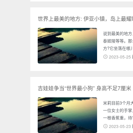
度在1.2千米
为红海，南面是
高原。
世界上最美的地方: 伊亚小镇，岛上最耀
说到最美的地方
泰姬陵等等。那
方?它坐落在哪
界上美丽、浪漫
2023-05-25
地方。它就是坐
镇是一个非常著
小镇的房子建造
线，这样构成了
吉娃娃争当“世界最小狗” 身高不足7厘米
米莉目前3个月
一位女士的手掌
一根香蕉重，待
叫米莉，刚刚3
2023-05-23
尔塔镇。据泽姆