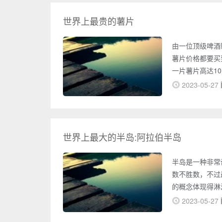
缩的小孩，并且
世界上最贵的薯片
由一位顶级啤酒制
薯片价格都要买
一片薯片高达1
其实放入了松茸
2023-05-27
片这款薯片的生产
St.Eriks薯
片，相信应该没有
世界上最大的半岛:阿拉伯半岛
半岛是一种非常
数不胜数，不过
的概念体现得淋
岛：阿拉伯半岛
2023-05-27
米，南北长达22