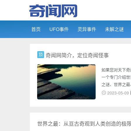
首页
UFO事件
灵异事件
未解之谜
奇闻网简介，定位奇闻怪事
如果您对天下奇
一个专门介绍世
之谜、世界之最
尼斯记录等多个
2023-05-09
旅。在奇闻网上
明飞行物体的照
道，包括鬼魂附
集了大量未解之
世界之最：从亘古奇观到人类创造的极