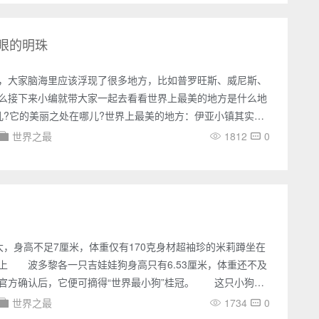
至2.5千米不等，位于印度洋板块，东南方向延伸至印度洋，西部
阿拉伯海，属于热带沙漠性气候，非常的干燥，为平坦台地式
眼的明珠
，大家脑海里应该浮现了很多地方，比如普罗旺斯、威尼斯、
么接下来小编就带大家一起去看看世界上最美的地方是什么地
儿?它的美丽之处在哪儿?世界上最美的地方：伊亚小镇其实世
的地方特别多，但我们今天要了解的是世界上观赏日落最美的
世界之最
1812
0
落在希腊的王冠圣托里尼岛的一颗明珠——伊亚小镇，伊亚小
名的旅游景区，有很多游客去往此地观赏日落。简单介绍伊亚
在临海的断崖处，层叠的房屋和院落非常精巧，并且多使用曲
温柔、和
大，身高不足7厘米，体重仅有170克身材超袖珍的米莉蹲坐在
上 波多黎各一只吉娃娃狗身高只有6.53厘米，体重还不及
官方确认后，它便可摘得“世界最小狗”桂冠。 这只小狗名
个月大，现与主人泽姆勒女士生活在波多黎各西北部的维加阿
世界之最
1734
0
勒介绍，米莉出生时就很小。“她太小了，都无法用自己的小