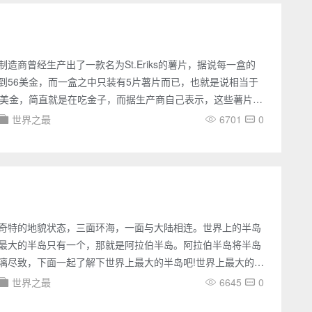
和其他的疗法不同的是，这种药物只需要一次性注射就能治疗
造商曾经生产出了一款名为St.Eriks的薯片，据说每一盒的
到56美金，而一盒之中只装有5片薯片而已，也就是说相当于
0美金，简直就是在吃金子，而据生产商自己表示，这些薯片中
、松露等不少的名贵食材，所以才会这么贵。世界上最贵的薯
世界之最
6701
0
商主业其实是生产St.Eriks啤酒的，据说他们认为只有
片才能配得上St.Eriks啤酒，于是才精心的推出了这样一款天价薯
谁见过薯片是论片买的吧，但St.Eriks薯
奇特的地貌状态，三面环海，一面与大陆相连。世界上的半岛
最大的半岛只有一个，那就是阿拉伯半岛。阿拉伯半岛将半岛
漓尽致，下面一起了解下世界上最大的半岛吧!世界上最大的半
阿拉伯半岛是世界上最大的半岛，总面积约为322万平方千
世界之最
6645
0
40千米，东西最宽是1900千米，最短也有1200千米，海拔高