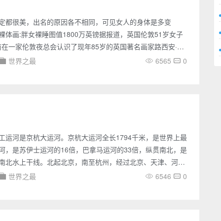
定都很美，出名的原因各不相同，可见女人的身体是多变
裸体画:胖女裸睡图值1800万英镑据报道，英国伦敦51岁女子
年前在一家伦敦夜总会认识了现年85岁的英国著名画家路西安·弗
尔是一个身材臃肿、严重超重的肥胖女子，但弗洛伊德后来仍
世界之最
6565
0
长9个月的裸体模特，并以她为原型画了一幅“胖女裸睡图”。这
的裸体画将于下个月在美国纽约克里斯蒂拍卖行正式拍卖，它
高达1800万英镑！这幅裸体画将成为一个在世艺术家被拍卖的
工运河是京杭大运河。京杭大运河全长1794千米，是世界上最
河，是苏伊士运河的16倍，巴拿马运河的33倍，纵贯南北，是
南北水上干线。北起北京，南至杭州，经过北京、天津、河
、浙江六省市，沟通了海河、黄河、淮河、长江、钱塘江五大
世界之最
6546
0
了南北大量物资的运输交换，也有助于我国的政治、经济和文