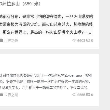
萨拉多山（6891米）
地都有分布，是非常可怕的潜在隐患，一旦火山爆发的
类带来极为沉重的灾难。而火山越高越大，其隐藏的能
，那么在世界上，最高的一座火山是哪个火山呢?一起
世界之最
6603
0
。
对脊髓性肌肉萎缩研发出了一种新型药物Zolgensma，被称
药，据说它也是目前唯一能够一次性治疗好这一疾病的药物，
212.5万美金，几乎相当于一辆豪车的定价了，不过幸运的
够永久的治疗好肌肉萎缩，所以后续投入是非常少的。世界上
世界之最
6555
0
19年的5月24日，美国的食品和药物监管局就批准了诺华公司的
lgensma，据说最主要是适用于2岁以下的患有脊髓性肌肉萎