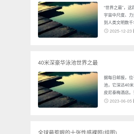
“世界之最”，
宇宙中尺度、力
到人类文明数千
这些纪录共同构
2025-12-23
的极限纪录在地
一系列令人叹为
浩瀚的水世界，太
里亚纳海
40米深豪华泳池世界之最
据每日邮报，位
池，它深达40
皮尼泰梅酒店。
娱乐活动，不过
2023-06-05
全球最惹眼的十张性感裸照(组图)