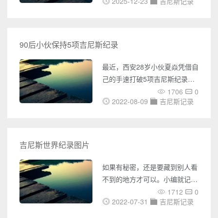
内外UFO事件的报道，包括
2025-12-23
吉尼斯记录
前，一场关于“欧洲哪种猎鸟飞
UFO目击、不明飞行物体的照
得最快”的酒吧争论，意外催生
片、视频等各种神秘事件。您还
了一个全球性的文化现象。这便
可以了解到各种灵异事件的报
是吉尼斯世界纪录的起点。它从
90后小伙保持5项吉尼斯纪录
道，包括鬼魂附身、异象出现等
一本为解决酒客争论而生的参考
各种令人毛骨悚然的事件。同
书，演变为今天认证全球“世界
最近，西安28岁小伙夏焱凭借自
时，奇闻网还收集了大量未解之
之最”的绝对权威，不仅记录着
己的手速打破5项吉尼斯纪录，
谜的
自然的壮丽与人类的奇思妙想，
惊呆了小粽，下面带大家看看这
1706
0
更成为一面映照人类探索、娱乐
2022-08-09
吉尼斯记录
个能人有多厉害！ 首先，他拿
与自我超越精神的独特镜子。
到5个吉尼斯世界纪录证书分别
一、源起：一杯啤酒引发的灵感
是：魔方吉尼斯世界纪录保持
吉尼斯世界纪录的故事，始于啤
者、华容道吉尼斯世界纪录保持
吉尼斯世界纪录图片
酒的泡沫与轻松的闲聊。1951
者、华容道单手吉尼斯世界纪录
年，吉尼斯啤酒厂的总经理休·
保持者、盲解华容道吉尼斯纪录
如果有秘密，还是要藏到别人看
比弗爵士在爱尔兰参加一场
保持者、手机键盘打出字母表速
不到的地方才可以。小编就记得
度最快纪录保持者。 另外，他
小时候有一种叫隐形墨水的东
1712
0
打破5项世界纪录也很快，只用
2022-07-31
吉尼斯记录
西，吉尼斯跳绳记录用它写在纸
了一年零三个月：
上的内容通过特定的光照或者火