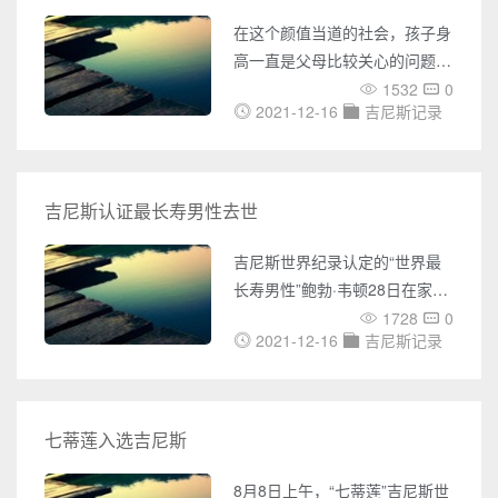
大最恐怖的鬼屋 说起鬼屋底本
在这个颜值当道的社会，孩子身
就已经很可怕了特别是对于怯懦
高一直是父母比较关心的问题。
的人来说，此刻天我要说的寰球
特别有的父母自身身高不高，或
1532
0
最大最恐怖的鬼屋，这个鬼屋原
2021-12-16
吉尼斯记录
者孩子发育较同龄孩子稍迟时更
本就是一个非常大的病院，但是
是着急得不行。到处寻求各种方
因为院长和一些医生合谋发卖器
法，希望能帮助孩子窜一窜。
官，传
而四川这位妈妈的烦恼却跟我们
吉尼斯认证最长寿男性去世
恰恰相反： 刚刚14岁的儿子身
高竟然已达221厘米。目前，世
吉尼斯世界纪录认定的“世界最
界青少年最高的身高记录是
长寿男性”鲍勃·韦顿28日在家中
215.9厘米，儿子很有可能创造
去世，享年112岁。韦顿身患癌
1728
0
新的吉尼斯世界纪录。 但2米21
2021-12-16
吉尼斯记录
症，28日早晨在睡眠中“平静离
的身高给孩子带来的不是快乐，
开人世”。韦顿1908年3月29日
反而是不小的麻烦。 床、书
在东约克郡出生，曾是一名工程
师，在东亚和北美工作过。吉尼
七蒂莲入选吉尼斯
斯世界纪录先前认定的“世界最
长寿男性”，日本112岁老人渡边
8月8日上午，“七蒂莲”吉尼斯世