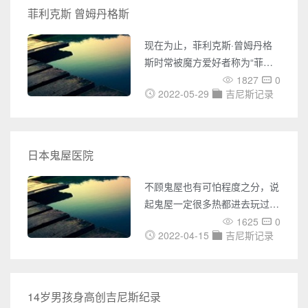
后，鲍威尔社交媒体颁布发表动
菲利克斯 曾姆丹格斯
静，说自己的记录毕竟得到官方
承认了较着鲍威尔很开心。 鲍
现在为止，菲利克斯·曾姆丹格
威尔的短距离跑职业生涯也是巨
斯时常被魔方爱好者称为“菲神”
大的现年39岁的鲍威尔从2004
由于他确切是个无人能比的魔方
1827
0
年开端就成为世界顶级飞人，曾
2022-05-29
吉尼斯记录
蠢才。菲利克斯·曾姆丹格斯是
创造过9秒74好成绩，当年也是
一位全能的魔方玩家。已经累计
突破了102项魔方世界记载，当
之无愧是世界第一。 魔方天才
日本鬼屋医院
菲利克斯·曾姆丹格斯 要说魔方
界在世界上最响当当的人物，那
不顾鬼屋也有可怕程度之分，说
么必然是菲神”菲利克斯·曾姆丹
起鬼屋一定很多热都进去玩过。
格
有很多鬼屋的主题出格的吓人，
1625
0
2022-04-15
吉尼斯记录
外面的使命人员很敬业，道具也
都特别的真切，不过今天小编要
给大家介绍的日本鬼屋医院，听
说是世界上最大最恐怖的鬼屋，
14岁男孩身高创吉尼斯纪录
一起来了解一下吧。 世界上最