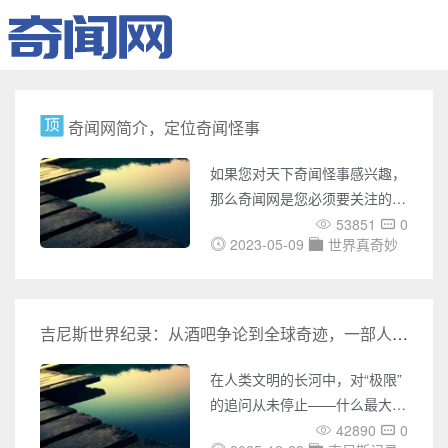
奇闻网简介，定位奇闻怪事
如果您对天下奇闻怪事感兴趣，
那么奇闻网是您必须要关注的网
站。奇闻网是一个专门介绍世界
53851
0
2023-05-09
世界真奇妙
各地奇闻怪事的网站，它涵盖了
UFO事件、灵异事件、未解之
谜、世界之最、奇闻趣事、天下
奇闻、恐怖故事、考古发现、宇
吉尼斯世界纪录：从酒吧争论到全球奇迹，一部人类成就的“极限”百科全书
宙奥秘、吉尼斯记录等多个方
面，它的内容极为丰富，涉及面
在人类文明的长河中，对“极限”
广，为您带来了无数神秘之旅。
的追问从未停止——什么最大、
在奇闻网上，您可以了解各种国
什么最快、什么最高？七十年
42890
0