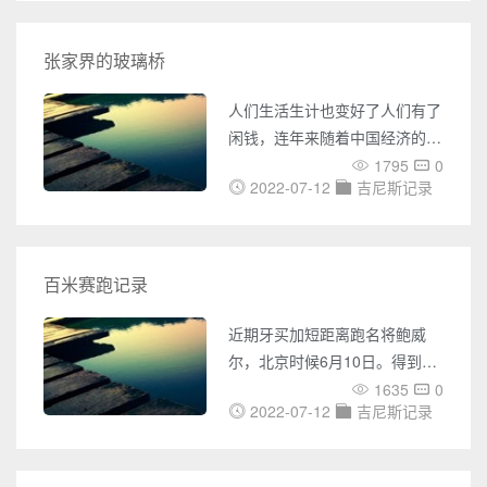
烧才能看到。 今天小编呢就为
各位推荐一个更加高科技隐藏秘
张家界的玻璃桥
密的绝佳方案… … 一幅叫做“寻
找尼莫（Finding Nemo）”的彩
人们生活生计也变好了人们有了
色打印照片创造了新的吉尼斯世
闲钱，连年来随着中国经济的快
界纪录。吉尼斯性记录这张照片
速成长。开端享受游览，旅行也
1795
0
被称作是
2022-07-12
吉尼斯记录
开端活跃起来，重要观光地为了
接收搭客而竭尽全力。最近几年
最火爆的玻璃桥。大家一定第姑
且间都会想到张家界的玻璃桥，
百米赛跑记录
走在玻璃桥上大部分人都无法控
制自己心里的发抖，更有很多不
近期牙买加短距离跑名将鲍威
敢过桥的人们只怕一不留神就掉
尔，北京时候6月10日。得到吉
进万丈深渊，那为什么会有这样
尼斯世界记载的官方认证。从
1635
0
的想法呢？ 不过在于玻璃桥是
2022-07-12
吉尼斯记录
2004年6月12日到2016年9月1
通明的走在桥上从远处看就像在
日，鲍威尔累计97次在百米赛场
地上行走，上面是高
突破10秒大关。得到官方认可以