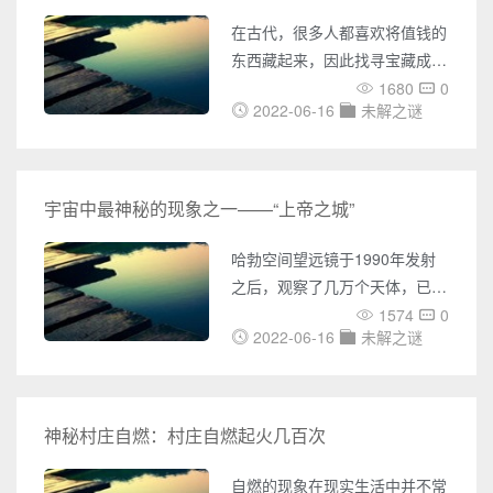
物宇宙能。 金字塔内部磁场
在古代，很多人都喜欢将值钱的
能量 说起金字塔很多人都会
东西藏起来，因此找寻宝藏成为
想到古埃及，金字塔是古埃及人
一些探险者的工作。所罗门宝藏
1680
0
民的智慧结晶。据称，在本世纪
2022-06-16
未解之谜
之谜是最为著名的宝藏之一，在
初，科学家安东尼・博维发现了
已过去的几千年时间，很多寻宝
金字塔的神秘能量，他于1930
人都去找寻过这个宝藏，但都无
功而返。因此所罗门宝藏之谜，
宇宙中最神秘的现象之一——“上帝之城”
至今没有被破解。 宝藏
在历史上，很多人都喜欢把值钱
哈勃空间望远镜于1990年发射
的东西埋到地底下，或者是找个
之后，观察了几万个天体，已经
隐秘的地方藏起来。比喻有名的
成为天文史上最重要的仪器。观
1574
0
埃及大峡谷宝藏之谜、金银岛宝
2022-06-16
未解之谜
测到的目标中最远的是距地球
藏之谜、所罗门宝藏之谜等等。
130亿光年的原始星系，这些星
其中所罗门宝藏最令人们费解，
系的发出光芒来自大爆炸后刚刚
几
形成的宇宙早期。 这张被称
神秘村庄自燃：村庄自燃起火几百次
为“上帝之城”照片拍摄于1993年
12月26日，是宇宙中最神秘的
自燃的现象在现实生活中并不常