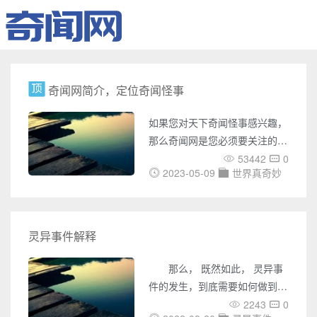
奇闻网简介，定位奇闻怪事
如果您对天下奇闻怪事感兴趣，
那么奇闻网是您必须要关注的网
站。奇闻网是一个专门介绍世界
53442
0
2023-05-09
世界真奇妙
各地奇闻怪事的网站，它涵盖了
UFO事件、灵异事件、未解之
谜、世界之最、奇闻趣事、天下
奇闻、恐怖故事、考古发现、宇
灵异事件解释
宙奥秘、吉尼斯记录等多个方
面，它的内容极为丰富，涉及面
那么， 既然如此， 灵异事
广，为您带来了无数神秘之旅。
件的发生，到底需要如何做到，
在奇闻网上，您可以了解各种国
不灵异事件的发生，又会如何产
2243
0