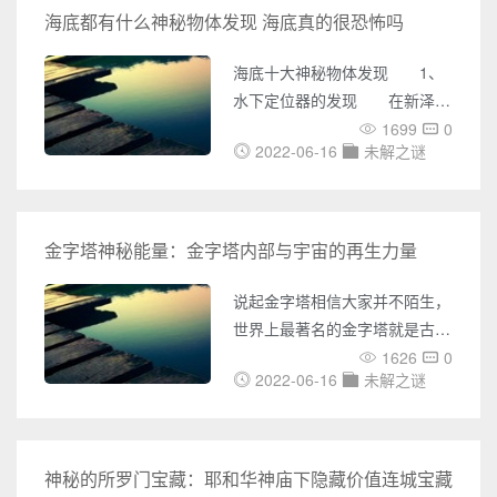
认为地球是实心存在的，早前有
海底都有什么神秘物体发现 海底真的很恐怖吗
英国的天文学家提出大胆假设，
说地球某些内部是空心的，在地
海底十大神秘物体发现 1、
球表面有一条连接地心的神秘隧
水下定位器的发现 在新泽西
道~那究竟地球隧道通向何处呢?
海岸外，考古学家在90英尺的水
1699
0
接下来大家就和小编一起来了解
2022-06-16
未解之谜
下发现了两辆罕见的机车。它们
哈~~ 地球隧道之谜 在
于19世纪50年代沉没，保存完
1692年英国的一位天文学家
好。神秘的是，没有发现火车正
在建造或丢失的记录。 2、
金字塔神秘能量：金字塔内部与宇宙的再生力量
海圈的发现 1995年，潜水
员首次在日本发现了这一现象，
说起金字塔相信大家并不陌生，
多年来，海洋圈一直困扰着研究
世界上最著名的金字塔就是古埃
人员。把它们比作水下的麦田
及金字塔，古埃及金字塔留给后
1626
0
圈，直到大约十年后，人们才知
2022-06-16
未解之谜
世太多的未解之谜，金字塔神秘
道它们是如何形成的，因为它们
能量之谜就是其中之一。金字塔
发现这是雄性河豚为了吸引配
的内部有一种特殊的磁场，金字
塔的能量是一种再生能量，金字
神秘的所罗门宝藏：耶和华神庙下隐藏价值连城宝藏
塔神秘力量之谜被科学家称为生