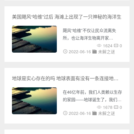
事实！历史上10件真实神秘失踪
事件1、莫斯科一地铁与乘客瞬
美国飓风“哈维”过后 海滩上出现了一只神秘的海洋生
间消失1975年的一天，莫斯科
的地铁里发生了一件不可思议的
飓风“哈维”不仅让民众流离失
失踪案。那天晚上21点16分，
所，也让海洋生物离开家
一列地铁列车从白俄罗斯站驶向
园。 近日，美国德克萨斯城
1624
0
布莱斯诺站。只需要14分钟列车
2022-06-16
未解之谜
海滩上出现了一只神秘的海洋生
就可抵达下一站，谁知这列地铁
物，这只生物没有眼睛，嘴巴呈
车在14分钟内，载着满车乘
梭形，牙齿尖利，已经死在了沙
滩上。 发现者PreetiDesai
地球是实心存在的吗 地球表面有没有一条连接地心的神秘隧道
称，“我本来以为那会是一条海
鳗，可是离近了看发现不可能
在46亿年前，我们人类赖以生存
是，尤其是看它的嘴。我们戳了
的家园――地球诞生了，我们都
戳它，还把它翻面查看，但是都
知道地表存在着生命，那么其他
1678
0
看不出这到底是什么。”因此他
2022-06-16
未解之谜
不知道的地方是否也存在生命
把照片传到社交网络上，希望得
呢?我们到底对自己居住的地球
到生物学家的帮助。 一名回
有几分了解呢?我们大家都普遍