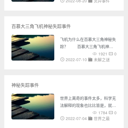
内外UFO事件的报道，包括
2022-08-20
灵异事件
生。 现在，解决灵异事件的问
UFO目击、不明飞行物体的照
题，是非常非常重要的。 所
片、视频等各种神秘事件。您还
以， 史美尔斯曾经说过，书籍
可以了解到各种灵异事件的报
把我们引入最美好的社会，使我
百慕大三角飞机神秘失踪事件
道，包括鬼魂附身、异象出现等
们认识各个时代的伟大智者。这
各种令人毛骨悚然的事件。同
启发了我， 卡耐基曾经说过，
飞机为什么在百慕大三角神秘失
时，奇闻网还收集了大量未解之
一个不注意小事情的人，永远不
踪？ 百慕大三角飞机神秘
谜的
会成就大事业。我希望诸位也能
失踪事件探秘百慕大：谜团初现
1921
0
好好地体会这句话。 就我个人
2022-07-10
未解之谜
百慕大三角有多神秘?飞机船只
来说，灵异事件对我的意义，不
经常神秘失踪所谓百慕大三角，
能不说非常重大。 问题的关键
是指位于大西洋中的百慕大群
究竟为何? 我们一般认为，抓住
岛、波多黎各和美国佛罗里达州
神秘失踪事件
了问题的关键，其他一切则会迎
三点连线形成一片的三角海域。
刃而解。 要想清楚，灵异事
这里经常发生一些超自然现象。
世界上离奇的事件太多，科学无
件，到底是一种怎么样的
1918年，美国海军船只“库克罗
法解释的现象也比比皆是，就像
普斯”号连同船上306人一起失
下面这些离奇的失踪事件，你简
1784
0
踪，这是美国海军非战时单次人
2022-07-04
世界之最
直都不敢相信这世上真的发生过
员损失最大的事件。1945年，6
这种事情，但这些却都是不争的