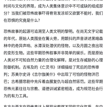
时间与文化的界限，成为人类集体意识中不可或缺的组成部
分？当我们被恐怖故事吓得脊背发凉却又欲罢不能时，我们
在恐惧的究竟是什么？
恐怖故事的起源可追溯至人类文明的黎明。在尚无文字记载
的年代，原始人类围坐在篝火旁，用颤抖的声音讲述黑暗森
林中的奇异声响、水潭深处潜伏的怪物，以及月圆之夜出现
的变形生物。这些早期恐怖叙事并非简单的娱乐，而是原始
人类对不可知自然力量的合理化解释，是对生存威胁的心理
防御机制。古埃及的《亡灵书》详细描绘了死后的恐怖审
判；苏美尔史诗《吉尔伽美什》中出现了可怕的怪物洪巴
巴；古希腊悲剧中充斥着血腥复仇与超自然惩罚。这些早期
恐怖元素往往与宗教、道德训诫紧密相连，成为规范社会行
为的有力工具。
东方与西方在恐怖表达上展现出截然不同的文化气质。在中