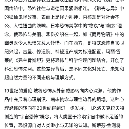
国传统中，恐怖往往与道德因果紧密相连。《聊斋志异》中
的狐仙鬼怪故事，表面上是怪力乱神，内核却是对社会不
公、人性扭曲的隐喻。日本恐怖美学中的“物哀”与“幽玄”理
念，使恐怖与美丽、悲伤交织在一起，如《雨月物语》中的
幽灵既令人恐惧又惹人怜惜。而在西方，哥特式恐怖自18世
纪兴起，古堡、修道院、神秘遗产成为标准配置，玛丽·雪
莱的《弗兰肯斯坦》更将恐怖与科学伦理问题结合，开创了
科幻恐怖先河。这些差异背后，是不同文化对死亡、未知和
超自然力量的不同态度与理解方式。
19世纪的爱伦·坡将恐怖从外部威胁转向内心深渊，他的作
品中充斥着心理崩溃、病态执念与理性边界的坍塌。这种心
理恐怖的转向在20世纪得到进一步发展，H.P.洛夫克拉夫特
创造的“宇宙恐怖”概念，将人类置于冷漠宇宙中微不足道的
位置，恐惧源自对人类渺小与无知的认知。斯蒂芬·金则将