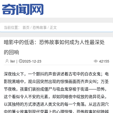
当前位置：
首页
/
恐怖故事
/ 正文
暗影中的低语：恐怖故事如何成为人性最深处
的回响
lier
|
2025-12-23
42155
深夜烛火下，一个颤抖的声音讲述着古宅中的白衣女鬼；电
影院黑暗中，观众因突然出现的惊悚画面而齐声尖叫；万圣
节夜晚，孩童们装扮成僵尸与吸血鬼穿梭于街道——恐怖，
这个看似令人不安的元素，却如同暗夜中绽放的诡异花朵，
以其独特的方式渗透进人类文化的每一个角落。从远古洞穴
中的篝火故事到现代荧幕上的心理惊悚，恐怖叙事如何跨越