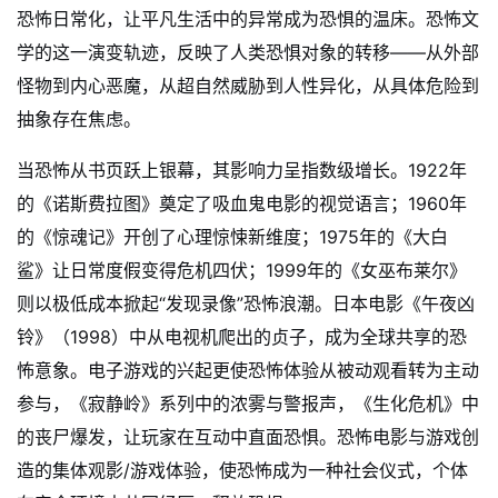
恐怖日常化，让平凡生活中的异常成为恐惧的温床。恐怖文
学的这一演变轨迹，反映了人类恐惧对象的转移——从外部
怪物到内心恶魔，从超自然威胁到人性异化，从具体危险到
抽象存在焦虑。
当恐怖从书页跃上银幕，其影响力呈指数级增长。1922年
的《诺斯费拉图》奠定了吸血鬼电影的视觉语言；1960年
的《惊魂记》开创了心理惊悚新维度；1975年的《大白
鲨》让日常度假变得危机四伏；1999年的《女巫布莱尔》
则以极低成本掀起“发现录像”恐怖浪潮。日本电影《午夜凶
铃》（1998）中从电视机爬出的贞子，成为全球共享的恐
怖意象。电子游戏的兴起更使恐怖体验从被动观看转为主动
参与，《寂静岭》系列中的浓雾与警报声，《生化危机》中
的丧尸爆发，让玩家在互动中直面恐惧。恐怖电影与游戏创
造的集体观影/游戏体验，使恐怖成为一种社会仪式，个体