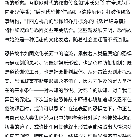
新的形态。互联网时代的都市传说如“瘦长鬼影”在全球范围
内变异传播；“后现代恐怖”作品如《遗传厄运》打破传统叙
事结构；非西方视角的恐怖如乔丹·皮尔的《逃出绝命镇》
将种族议题与恐怖类型完美结合。这些新发展表明，恐怖故
事始终是一种活态的文化表达，随着社会变迁而不断演化。
恐怖故事如同文化长河中的暗流，承载着人类最原始的恐惧
与最深刻的思考。它既是娱乐形式，也是心理防御机制；既
是道德训诫工具，也是社会批判载体。从远古篝火到虚拟现
实，恐怖叙事不断变形却永不消亡，因为它触及的是人类存
在的基本条件——对未知的恐惧、对死亡的认知、对自我与
异己的界定。下次当你被恐怖故事吓得心跳加速却又忍不住
继续观看时，或许可以思考：在这表面的恐惧之下，你正在
与自己及人类集体潜意识中的哪些部分对话？恐怖故事这面
扭曲的镜子，或许比任何其他叙事形式更能映照出人性深处
的真实面貌。暗影中的低语，终将成为理解光明不可或缺的