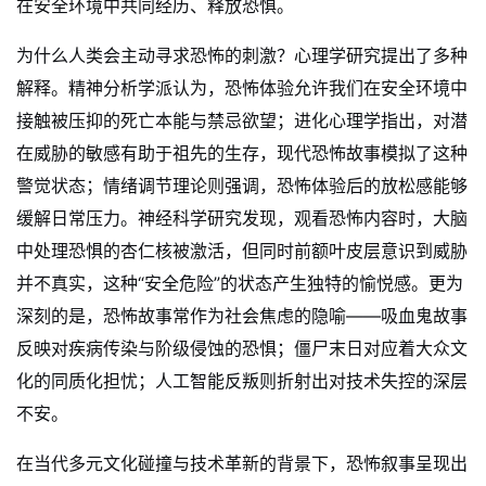
在安全环境中共同经历、释放恐惧。
为什么人类会主动寻求恐怖的刺激？心理学研究提出了多种
解释。精神分析学派认为，恐怖体验允许我们在安全环境中
接触被压抑的死亡本能与禁忌欲望；进化心理学指出，对潜
在威胁的敏感有助于祖先的生存，现代恐怖故事模拟了这种
警觉状态；情绪调节理论则强调，恐怖体验后的放松感能够
缓解日常压力。神经科学研究发现，观看恐怖内容时，大脑
中处理恐惧的杏仁核被激活，但同时前额叶皮层意识到威胁
并不真实，这种“安全危险”的状态产生独特的愉悦感。更为
深刻的是，恐怖故事常作为社会焦虑的隐喻——吸血鬼故事
反映对疾病传染与阶级侵蚀的恐惧；僵尸末日对应着大众文
化的同质化担忧；人工智能反叛则折射出对技术失控的深层
不安。
在当代多元文化碰撞与技术革新的背景下，恐怖叙事呈现出