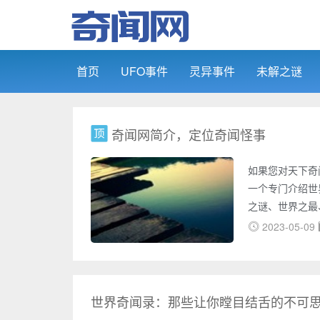
首页
UFO事件
灵异事件
未解之谜
奇闻网简介，定位奇闻怪事
如果您对天下奇
一个专门介绍世
之谜、世界之最
尼斯记录等多个
2023-05-09
旅。在奇闻网上
明飞行物体的照
道，包括鬼魂附
集了大量未解之
世界奇闻录：那些让你瞠目结舌的不可