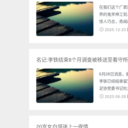
在我们这个广袤
界的鬼斧神工到
惊人巧合，奇闻
们一同踏上这场
2025-12-23
事。自然界的奇
利尔湖，湖水呈
现象源自一种耐
幅梦幻般的画面
名记:李铁结束8个月调查被移送至看守
6月28日消息
李铁已经结束留
足协党委书记杜
金额高达数千万
2023-06-28
铁任职足协期间
汰。此后，李铁
12月，李铁正式
国足
20岁女白领迷上一夜情