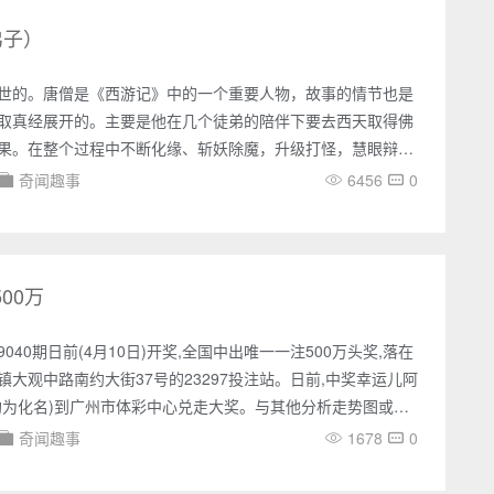
就禁不住的疑惑了，现在想要游遍一个省的景点都要花不少
的徐霞客是怎
弟子）
世的。唐僧是《西游记》中的一个重要人物，故事的情节也是
取真经展开的。主要是他在几个徒弟的陪伴下要去西天取得佛
果。在整个过程中不断化缘、斩妖除魔，升级打怪，慧眼辩妖
地的取得真经的过程。现在成为了很多人的童年，是每逢假期
奇闻趣事
6456
0
深受儿童大人老人的喜爱。一、唐僧的性格唐僧的性格是比较
整个取真经的过程中，经常与自己的徒弟发生矛盾，甚至还很
常对孙悟空说不要他这个徒弟了，不认孙悟空了。而孙悟空却
人，不管唐
00万
09040期日前(4月10日)开奖,全国中出唯一一注500万头奖,落在
镇大观中路南约大街37号的23297投注站。日前,中奖幸运儿阿
均为化名)到广州市体彩中心兑走大奖。与其他分析走势图或守
阿然的大奖号码居然是做梦梦来的,真可谓是“梦想成真”。据了
奇闻趣事
1678
0
0岁,他和阿诗都是广州本地人。说起爱好,阿然说第一是“打机”,
买彩有七八年,想起就买,要么机选,要么自选,从不研究走势、查