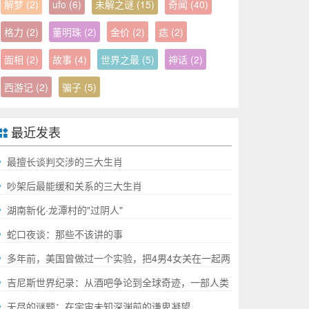
解梦
(2)
ufo
(6)
未解之谜
(15)
奇闻
(40)
格力
(2)
董明珠
(2)
金价
(2)
痣
(2)
面相
(2)
故事
(4)
世界之最
(5)
神话
(2)
西游记
(2)
骗子
(5)
最近发表
最擅长谈判交涉的三大生肖
吵架后最能缓和关系的三大生肖
湖南新化·龙潭村的"过阴人"
蛇口夜谈：那些不该讲的事
多年前，美国曾做过一个实验，把4男4女关在一起两
年，结果如何?
吉尼斯世界纪录：从酒吧争论到全球奇迹，一部人类
成就的“极限”百科全书
无尽的谜题：在宇宙未知深渊前的谦卑凝望