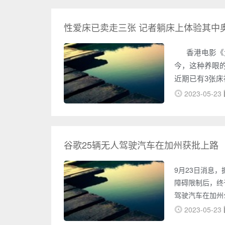
看推介。自从超
性爱床已卖走三张 记者躺床上体验其中
香港电影《大
今，这种养眼的
近期已有3张床
模样？昨天，
2023-05-23
谷歌25辆无人驾驶汽车在加州获批上路
9月23日消息
障碍限制后，终
驾驶汽车在加州
布了可以上路测
2023-05-23
型号为雷克萨斯