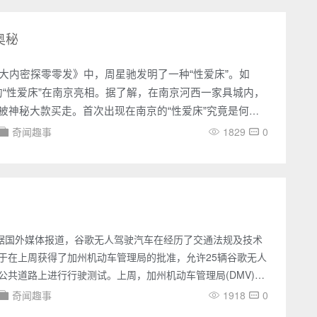
级大乐透在广东几个地市频出大
奥秘
内密探零零发》中，周星驰发明了一种“性爱床”。如
“性爱床”在南京亮相。据了解，在南京河西一家具城内，
被神秘大款买走。首次出现在南京的“性爱床”究竟是何等
记者进行了一次切身体验。
奇闻趣事
1829
0
，据国外媒体报道，谷歌无人驾驶汽车在经历了交通法规及技术
于在上周获得了加州机动车管理局的批准，允许25辆谷歌无人
公共道路上进行行驶测试。上周，加州机动车管理局(DMV)公
试的29种无人驾驶汽车的型号。谷歌的25辆无人驾驶汽车——
奇闻趣事
1918
0
RX 450h混合型，取得了当地的授权牌照。同时，奥迪和梅赛