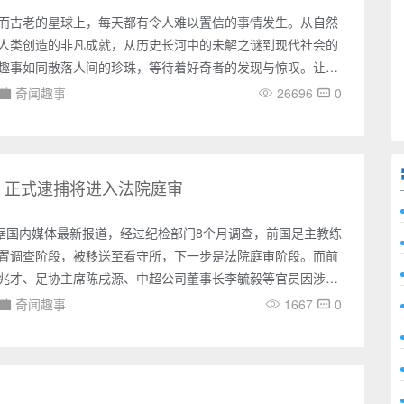
而古老的星球上，每天都有令人难以置信的事情发生。从自然
人类创造的非凡成就，从历史长河中的未解之谜到现代社会的
趣事如同散落人间的珍珠，等待着好奇者的发现与惊叹。让我
探索之旅，揭开世界各个角落那些让人瞠目结舌的不可思议之
奇闻趣事
26696
0
迹剧场地球本身就是一个巨大的奇观制造机。在澳大利亚的赫
现出令人难以置信的粉红色，犹如倒入了草莓牛奶。这种奇特
盐藻类产生的红色色素，与高盐度的湖水相互作用，创造出一
。而在委内
所 正式逮捕将进入法院庭审
，据国内媒体最新报道，经过纪检部门8个月调查，前国足主教练
置调查阶段，被移送至看守所，下一步是法院庭审阶段。而前
兆才、足协主席陈戌源、中超公司董事长李毓毅等官员因涉案
元，面临重判。2020年1月，前国脚李铁出任国足主教练，李
奇闻趣事
1667
0
，足协花费巨资引进的归化球员不受重用，国足世预赛惨遭淘
在社交媒体上私发个人赞助商广告，与国足利益冲突，2021年
卸任。2022年11月26日，湖北省纪委监委网站发布公告称：