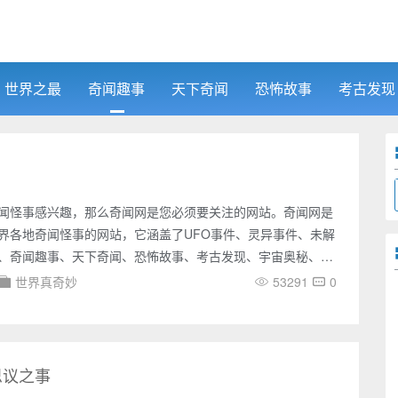
世界之最
奇闻趣事
天下奇闻
恐怖故事
考古发现
闻怪事感兴趣，那么奇闻网是您必须要关注的网站。奇闻网是
界各地奇闻怪事的网站，它涵盖了UFO事件、灵异事件、未解
、奇闻趣事、天下奇闻、恐怖故事、考古发现、宇宙奥秘、吉
方面，它的内容极为丰富，涉及面广，为您带来了无数神秘之
世界真奇妙
53291
0
，您可以了解各种国内外UFO事件的报道，包括UFO目击、不
片、视频等各种神秘事件。您还可以了解到各种灵异事件的报
身、异象出现等各种令人毛骨悚然的事件。同时，奇闻网还收
谜的
思议之事