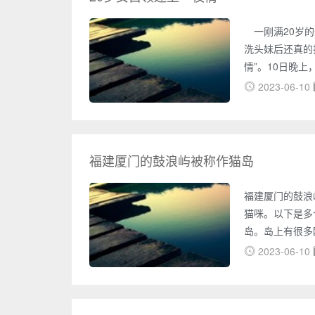
一刚满20岁的
洗头妹后还真的
情”。10日晚
荒唐的故事。1
2023-06-10
苏州皮市街派出
行检查，发现一
在镇湖的已婚男
的询问下，这位
福建厦门的鼓浪屿被称作猫岛
福建厦门的鼓浪
猫咪。以下是多
岛。岛上有很多
特色，让人感觉
2023-06-10
咪在晒太阳或者
岛增添了浪漫的
多样，有黑白相