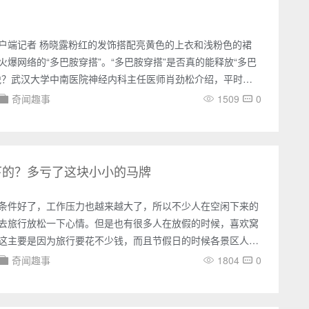
个角落，
户端记者 杨晓露粉红的发饰搭配亮黄色的上衣和浅粉色的裙
火爆网络的“多巴胺穿搭”。“多巴胺穿搭”是否真的能释放“多巴
悦？武汉大学中南医院神经内科主任医师肖劲松介绍，平时我
配确实会影响人的心情，但色彩对每个人的刺激是不同的，并
奇闻趣事
1509
0
色彩明快的颜色产生愉悦感。山西消防发布的“多巴胺穿搭”。
图人民日报健康客户端记者发现，近日不少时尚博主靠“多巴
点赞破百万，公安、消防员等各行各业的人也都加入“多巴胺穿
下的？多亏了这块小小的马牌
条件好了，工作压力也越来越大了，所以不少人在空闲下来的
去旅行放松一下心情。但是也有很多人在放假的时候，喜欢窝
这主要是因为旅行要花不少钱，而且节假日的时候各景区人山
个冤枉钱还不如在家里看电视。事实上也确实如此，现在想要
奇闻趣事
1804
0
花不少钱。好玩一点的景区，收费一个比一个贵，吃饭住宿也
特别是景区旁边的宾馆饭店，价格更是贵的离谱。因为旅行花