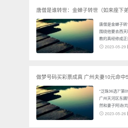
费太贵，很多人
钱。那么，古代
唐僧是谁转世：金蝉子转世（如来座下
唐僧是金蝉子转
围绕他要去西天
教的真经修成正
怪最终到达目的
2023-05-29
必播的一部剧，
复杂多样的。在
傲娇、固执，常
是个有情有义的
做梦号码买彩票成真 广州夫妻10元命中5
“泛珠36选7”第
广州天河区东圃
然和妻子阿诗(
号的彩民不同,
2023-05-26
解,阿然刚好满3
第二是买彩。他