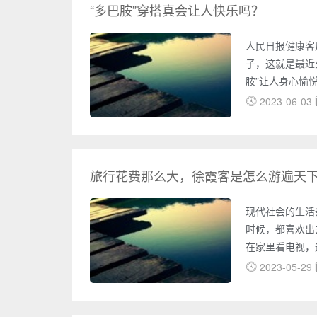
出没在岛上的各
“多巴胺”穿搭真会让人快乐吗？
人民日报健康客
子，这就是最近
胺”让人身心愉
们穿衣的色彩搭
2023-06-03
非所有人都会对
山西消防抖音截
胺穿搭”，视频
搭”的行列。这
旅行花费那么大，徐霞客是怎么游遍天
现代社会的生活
时候，都喜欢出
在家里看电视，
人海，与其花那
2023-05-29
出去旅行确实要
要花费不少钱。