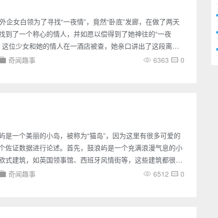
外企女白领为了寻找“一夜情”，竟然“卧底”发廊，在做了两天
找到了一个称心的情人，并如愿以偿得到了她神往的“一夜
上，这位少女和她的情人在一酒店被查，她亲口讲出了这段离奇
1日，民警对她的荒唐行为作出了严肃的批评。 10日晚上，
奇闻趣事
6363
0
所值班民警接到辖区一家酒店工作人员的举报电话，遂前往例
对男女形迹可疑，遂将他们带回派出所盘查。这两人一个是家
子，一个是来自四川的女青年，在昆山一家外企工作。在民警
屿是一个美丽的小岛，被称为“猫岛”，因为这里有很多可爱的
个佐证数据进行论述。首先，鼓浪屿是一个充满浪漫气息的小
欧式建筑，如英国领事馆、西班牙风情街等，这些建筑都很有
仿佛置身于欧洲。而这些建筑的外墙上，经常可以看到一些猫
奇闻趣事
6512
0
悠闲地散步，它们成为了这些欧式建筑中的一部分，为这个小
气息。其次，鼓浪屿上的猫咪数量众多。岛上的猫咪种类也很
间的短毛猫、长毛猫、虎斑猫等等。这些可爱的小家伙们经常