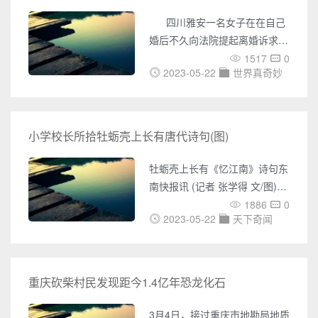
规教师，学生们年纪很小，这对
2000元的“保证金”。陈先生想着
幼儿园老师来说确实是一个巨大
四川雅安一名女子在在自己
要做这么大一
的挑战，除了保证多才多艺之
婚后不久向法院提起离婚诉求，
外，关键是要有耐心和爱心，能
不过，离婚的理由却很离奇。据
1517
0
以有趣的方式说服孩子，并通过
2023-05-22
世界真奇妙
中国青年报报道，该女子30岁，
娱乐的方式与学生一起学习成
女子以前夜店工作，现自由职
长。在网络世界中，很多人通过
业，面容靓丽，身材合适，皮肤
网络分享他们的日常生活和工
吹弹可破。丈夫姓吕，长跑运动
小学校长所拾牡蛎壳上长有唐代诗句(图)
作，有的人还默默无闻，有的人
员，现在中学当体育老师。
一夜成名，“挖呀挖”黄老师绝对
两人经人介绍，一见钟情迅速结
牡蛎壳上长有《忆江南》诗句东
有很深的经历，但红后不仅
婚。婚后，两人希望利用假期好
南快报讯 (记者 张学得 文/图)
好享受鱼水之欢。丈夫之前只知
“日出江花红胜火，春来江水绿
1886
0
舞刀弄棒打熬经骨并无男女经
2023-05-22
天下奇闻
如蓝……”近日，福安市下白石
历，婚后在妻子的诱导下发现其
镇白招小学校长彭忠意外拾到一
中的奥妙后也乐此不疲，新婚期
枚罕见的刻字牡蛎壳，其上赫然
间几乎天天做爱，早中晚各二到
“长”出白居易所著《忆江南》里
重庆砍柴村民发现距今1.4亿年恐龙化石
四次。丈夫觉得自己身体好，也
的这一千古名句，令人啧啧称
没吃什么壮阳的食
奇。据彭忠介绍，不久前的一天
3月4日，接过重庆市地勘局地质