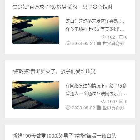
本次的许可授权，还得追溯到
不腐之身？2000年8月5日，上
美少妇"百万求子"设陷阱 武汉一男子贪心蚀财
2012年，当时加州通过无人驾
海松江区华阳镇的派出所突然接
驶汽车测试的相关法规要求。此
到一个报警电话，当地农民在平
汉口江汉经济开发区江兴路上，
前，佛罗
整土地时无意之中挖出了一具尸
许多电线杆上张贴有美少妇“重
体。当民警赶到现场，棺木已经
金求子”的小广告。汉口的杨先
1627
0
被挖土机刨开，一具尸体脸朝下
2023-05-23
世界真奇妙
生轻信小广告，被骗去了2000
趴在地上，一身古代装束。上海
元。据杨先生介绍，前日他从江
市公安局松江分局华阳派出所民
兴路经过时，见到“重金求子”的
警夏纪芳也在现场，当他走近一
广告，事成之后付100万元酬
“挖呀挖”黄老师火了，孩子们受到质疑
看，不由得大吃一惊，死者是名
金，他当时半信半疑，但还是将
男性，从皮肤和面容判断不是一
电话抄了下来。回家后，就给广
在网络发达的情况下，给了很多
具现代尸体，但奇怪的
告中的“美少妇”丽丽打电话，对
普通人一个通过互联网展示自己
方称见面同房即付30万元，如果
成为“网红”和逐步实现财富自由
1507
0
怀孕生子，就付清余款70万元。
2023-05-22
世界真奇妙
的机会和平台，“挖呀挖”黄老师
“在与丽丽的交谈时，感觉对方
也是其中一员，因为手指儿歌而
还是有诚意，所以就相信了！”
走红网络，同时也备受质疑。幼
陈先生告诉记者，昨日与丽丽商
儿园老师是学生接触的第一位正
新婚100天做爱1000次 男子“精华”被吸一夜白头
谈细节时，丽丽让他先支付