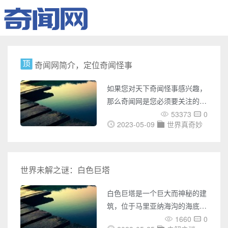
奇闻网简介，定位奇闻怪事
如果您对天下奇闻怪事感兴趣，
那么奇闻网是您必须要关注的网
站。奇闻网是一个专门介绍世界
53373
0
2023-05-09
世界真奇妙
各地奇闻怪事的网站，它涵盖了
UFO事件、灵异事件、未解之
谜、世界之最、奇闻趣事、天下
奇闻、恐怖故事、考古发现、宇
世界未解之谜：白色巨塔
宙奥秘、吉尼斯记录等多个方
面，它的内容极为丰富，涉及面
白色巨塔是一个巨大而神秘的建
广，为您带来了无数神秘之旅。
筑，位于马里亚纳海沟的海底深
在奇闻网上，您可以了解各种国
处，是一个被世界科学家广泛研
1660
0