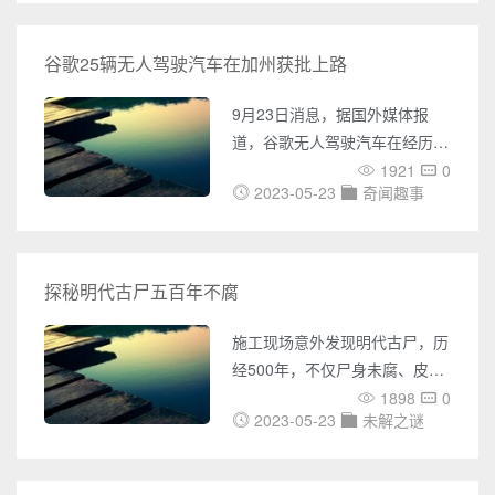
根香蕉重，待官方确认后，它便
可摘得“世界最小狗”桂冠。
谷歌25辆无人驾驶汽车在加州获批上路
这只小狗名叫米莉，刚刚3个月
大，现与主人泽姆勒女士生活在
9月23日消息，据国外媒体报
波多黎各西北部的维加阿尔塔
道，谷歌无人驾驶汽车在经历了
镇。据泽姆勒介绍，米莉出生时
交通法规及技术障碍限制后，终
1921
0
就很小。“她太小了，都无法用
2023-05-23
奇闻趣事
于在上周获得了加州机动车管理
自己的小嘴喝妈妈的乳汁，我们
局的批准，允许25辆谷歌无人驾
不得不用滴眼药的滴管给她喂
驶汽车在加州公共道路上进行行
奶。” 不过，当时泽姆勒认
驶测试。上周，加州机动车管理
探秘明代古尸五百年不腐
为只要悉心呵护，米莉终会变得
局(DMV)公布了可以上路测试的
“强壮”起来的。可是最近三周以
29种无人驾驶汽车的型号。谷歌
施工现场意外发现明代古尸，历
来，尽管胃口很好，
的25辆无人驾驶汽车——型号为
经500年，不仅尸身未腐、皮肤
雷克萨斯RX 450h混合型，取得
湿润、柔软有弹性，而且在酷暑
1898
0
了当地的授权牌照。同时，奥迪
2023-05-23
未解之谜
八月，尸体摸起来居然寒冷如
和梅赛德斯-奔驰也分别获得了
冰。神秘古尸引发众多疑问，他
两辆无人驾驶汽车的上路授权。
是谁？又是什么原因造就了他的