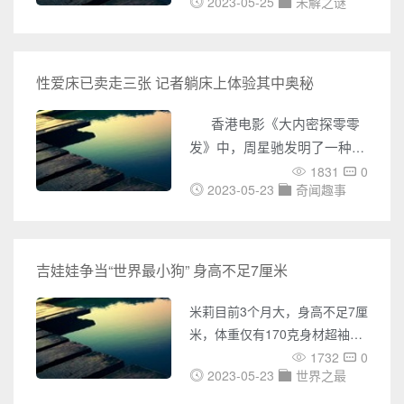
内外UFO事件的报道，包括
2023-05-25
未解之谜
究但仍未破解的谜题。以下是我
UFO目击、不明飞行物体的照
个人对白色巨塔的看法：1.巨塔
片、视频等各种神秘事件。您还
的外形白色巨塔高达2000米，
可以了解到各种灵异事件的报
是世界上最高的建筑之一。它的
性爱床已卖走三张 记者躺床上体验其中奥秘
道，包括鬼魂附身、异象出现等
外形类似于一座白色的大理石
各种令人毛骨悚然的事件。同
塔，但它的造型却非常独特，没
香港电影《大内密探零零
时，奇闻网还收集了大量未解之
有任何文化和历史背景的建筑可
发》中，周星驰发明了一种
谜的
以与之匹敌。它的造型可能是出
1831
0
“性爱床”。如今，这种养眼的
于某些神秘的目的而设计的。2.
2023-05-23
奇闻趣事
“性爱床”在南京亮相。据了
建筑的用途白色巨塔的建筑目的
解，在南京河西一家具城内，
仍然不为人所知。有一些人认为
近期已有3张床被神秘大款买
它是外星人留下的遗迹，而另一
走。首次出现在南京的“性爱
吉娃娃争当“世界最小狗” 身高不足7厘米
些人则认为它是古代文明的创造
床”究竟是何等模样？昨天，
物。我个人认为，它的存在可能
米莉目前3个月大，身高不足7厘
记者进行了一次切身体验。
与我们的宇宙和星系的
米，体重仅有170克身材超袖珍
的米莉蹲坐在一位女士的手掌
1732
0
2023-05-23
世界之最
上 波多黎各一只吉娃娃狗身
高只有6.53厘米，体重还不及一