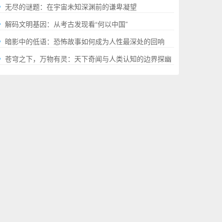
就的“极限”百科全书
无尽的谜题：在宇宙未知深渊前的谦卑凝望
解码文明基因：从考古发现看“何以中国”
暗影中的低语：恐怖故事如何成为人性最深处的回响
苍穹之下，万物有灵：天下奇闻与人类认知的边界探幽