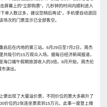
点击屏幕上的“立即购票”，几秒钟的时间内顺利进入
间下单人数过多，建议您稍后再试”，手机便自动退回
该场次的门票显示已全部售空。
重启后在内地的第三站
。
6
月
29
日至
7
月
2
日
，周杰
里共吸引约
15
万观众入场
。
据每日经济新闻报道
，
是海口端午假期旅游收入的
3
倍
。
8
月开始
，
周杰伦
城市演出
。
上便出现了大量溢价票，不同价位的票大多飙升了
00价位的2张连坐票卖到15万元，此事一度登上微