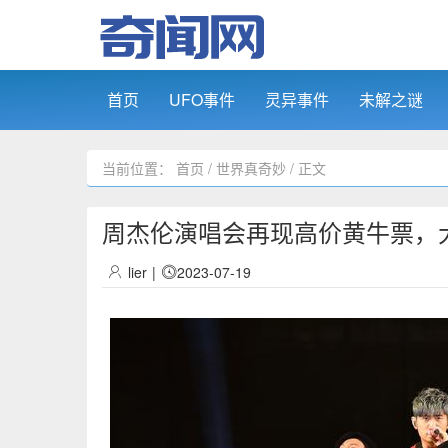
首页
UFO事件
灵异事件
未解之谜
当前位置：
首页
/
世界真奇妙
/ 正文
周杰伦演唱会再现高价黄牛票，大
lier
|
2023-07-19