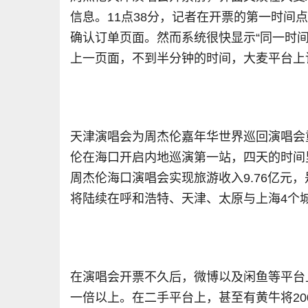
信息。11点38分，记者在开票的第一时间
确认订单页面。然而系统很快显示“同一时
上一页面，不到半分钟的时间，大麦平台上
天津演唱会为
周杰伦嘉年华世界巡回演唱会
伦
在海口开启内地巡演第一站
，
四天的时间
周杰伦海口演唱会实现旅游收入
9
.
76
亿元
，
将陆续在呼和浩特
、
天津
、
太原与上海
4
个
在演唱会开票不久后，微博以及闲鱼等平台
一倍以上。在二手平台上，甚至有黄牛将20