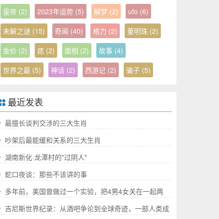
皇帝
(2)
2023年运势
(5)
解梦
(2)
ufo
(6)
未解之谜
(15)
奇闻
(40)
格力
(2)
董明珠
(2)
金价
(2)
痣
(2)
面相
(2)
故事
(4)
世界之最
(5)
神话
(2)
西游记
(2)
骗子
(5)
最近发表
最擅长谈判交涉的三大生肖
吵架后最能缓和关系的三大生肖
湖南新化·龙潭村的"过阴人"
蛇口夜谈：那些不该讲的事
多年前，美国曾做过一个实验，把4男4女关在一起两
年，结果如何?
吉尼斯世界纪录：从酒吧争论到全球奇迹，一部人类成