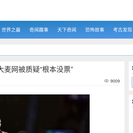
世界之最
奇闻趣事
天下奇闻
恐怖故事
考古发现
麦网被质疑“根本没票”
9009