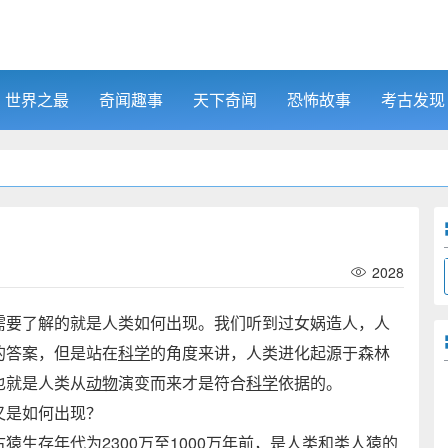
世界之最
奇闻趣事
天下奇闻
恐怖故事
考古发现
2028
要了解的就是人类如何出现。我们听到过女娲造人，人
的答案，但是站在
科学
的角度来讲，人类进化起源于森林
也就是人类从
动物
演变而来才是符合
科学
依据的。
又是如何出现？
生存年代为2300万至1000万年前，是人类和类人猿的