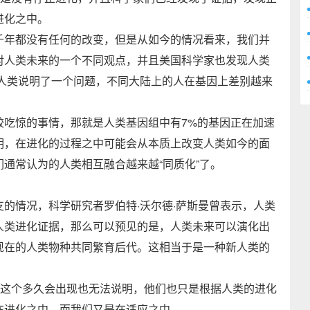
进化之中。
千年都没有任何的改变，但是从如今的情况看来，我们并
对人类未来的一个不同观点，并且美国科学家也发现人类
究给人类说明了一个问题，不同大陆上的人在基因上差别越来
较吃惊的事情，那就是人类基因组中有7%的基因正在加速
明，在进化的过程之中可能会从本质上改变人类如今的面
通常认为的人类相互融合越来越“同质化”了。
的情况，科学研究者罗伯特·沃尔德·萨斯曼曾表示，人类
人类进化证据，那么可以预见的是，人类未来可以演化出
现在的人类物种共同繁育后代。这相当于是一种新人类的
是这个多久会出现也无法说明，他们也只是根据人类的进化
在进化之中，而我们又是在适应之中。