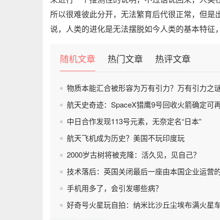
所以很难彼此分开，无法繁育后代很正常，但是
说，人类的进化是无法摆脱如今人类的基本特征
随机文章
热门文章
热评文章
物质本能汇合被形容为万有引力？万有引力之
航天史奇迹：SpaceX猎鹰9号回收火箭确定可
中日合作发现113号元素，无奈定名“日本”
航天飞机成为历史？美国不玩印度玩
2000岁古树将被克隆：活久见，见自己？
技术落后：英国关闭最后一座由本国企业运营
手机用多了，会引发哪些病？
好奇号火星玩自拍：纳米比沙丘尘埃布满火星