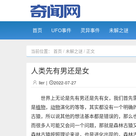
首页
UFO事件
灵异事件
未解之谜
当前位置：
首页
/
未解之谜
/ 正文
人类先有男还是女
lier
|
2022-07-27
世界上无论是先有男还是先有女，我们首先需
是
植物
，
动物
演化的等等，其实都没有一个明确
古猿，所以说其他的想法基本都是错误的，那么
而很多人可能又会问一个问题，那就是森林古猿
森林古猿按照理论来说，也是进化出现的，森林古猿