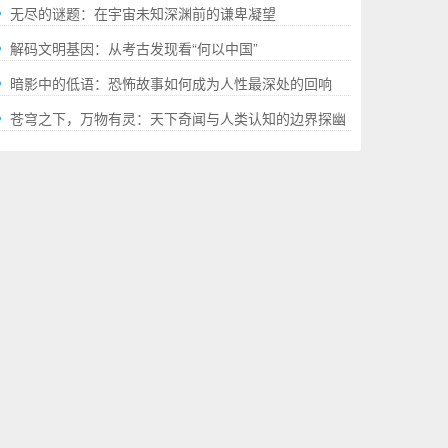
就的“极限”百科全书
无尽的谜题：在宇宙未知深渊前的谦卑凝望
解码文明基因：从考古发现看“何以中国”
暗影中的低语：恐怖故事如何成为人性最深处的回响
苍穹之下，万物有灵：天下奇闻与人类认知的边界探幽