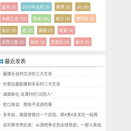
皇帝
(2)
2023年运势
(5)
解梦
(2)
ufo
(6)
未解之谜
(15)
奇闻
(40)
格力
(2)
董明珠
(2)
金价
(2)
痣
(2)
面相
(2)
故事
(4)
世界之最
(5)
神话
(2)
西游记
(2)
骗子
(5)
最近发表
最擅长谈判交涉的三大生肖
吵架后最能缓和关系的三大生肖
湖南新化·龙潭村的"过阴人"
蛇口夜谈：那些不该讲的事
多年前，美国曾做过一个实验，把4男4女关在一起两
年，结果如何?
吉尼斯世界纪录：从酒吧争论到全球奇迹，一部人类成