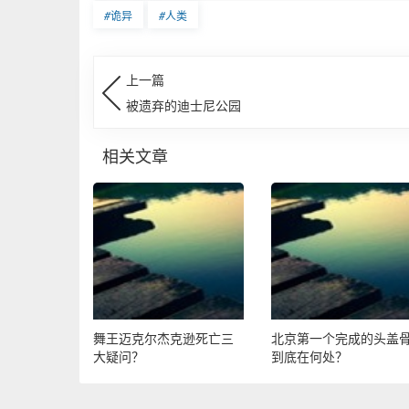
#
诡异
#
人类
上一篇
被遗弃的迪士尼公园
相关文章
舞王迈克尔杰克逊死亡三
北京第一个完成的头盖
大疑问？
到底在何处？