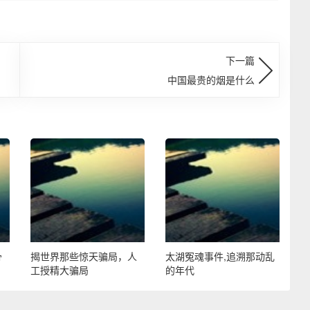
下一篇
中国最贵的烟是什么
骨
揭世界那些惊天骗局，人
太湖冤魂事件,追溯那动乱
工授精大骗局
的年代