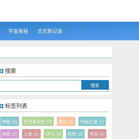
宇宙奥秘
吉尼斯记录
搜索
Search
标签列表
神秘
(2)
世界真奇妙
(2)
诡异
(2)
中国之谜
(1)
神奇
(2)
人类
(3)
UFO
(2)
恐怖
(2)
考古
(4)