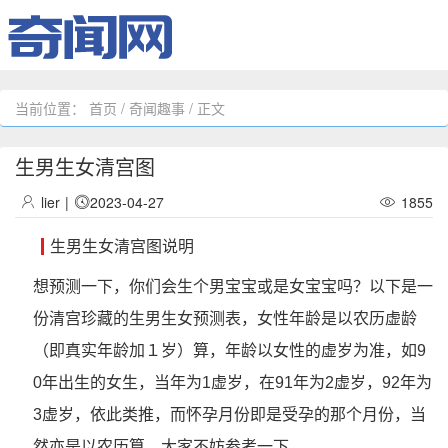
当前位置：
首页
/
奇闻趣事
/ 正文
生男生女清宫图
lier
|
2023-04-27
1855
生男生女清宫图说明
想预测一下，你们会生个男宝宝或是女宝宝吗？以下是一
份清宫珍藏的生男生女预测表，女性年龄是以农历虚龄
（即真实年龄加１岁）算，年龄以女性的虚岁为准，如9
0年出生的女生，当年为1虚岁，在91年为2虚岁，92年为
3虚岁，依此类推，而怀孕月份即是受孕的那个月份，当
然亦是以农历算，大家不妨参考一下。