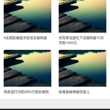
5名网民编造涉恐谣言被拘留
任性男当庭吃下证据拘留10天
罚款1000元
用高清打印机印60万假钞被抓
吸毒姐妹俩被控虐儿