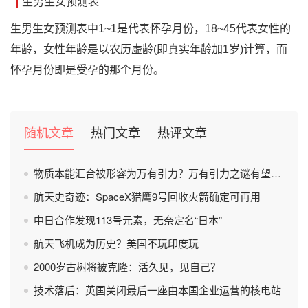
生男生女预测表
生男生女预测表中1~1是代表怀孕月份，18~45代表女性的
年龄，女性年龄是以农历虚龄(即真实年龄加1岁)计算，而
怀孕月份即是受孕的那个月份。
随机文章
热门文章
热评文章
物质本能汇合被形容为万有引力？万有引力之谜有望被破解？
航天史奇迹：SpaceX猎鹰9号回收火箭确定可再用
中日合作发现113号元素，无奈定名“日本”
航天飞机成为历史？美国不玩印度玩
2000岁古树将被克隆：活久见，见自己？
技术落后：英国关闭最后一座由本国企业运营的核电站