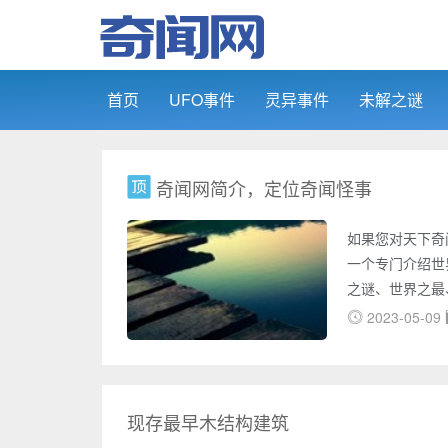
首页
UFO事件
灵异事件
未解之谜
奇闻网简介，定位奇闻怪事
如果您对天下奇
一个专门介绍世
之谜、世界之最
尼斯记录等多个
2023-05-09
旅。在奇闻网上
明飞行物体的照
道，包括鬼魂附
集了大量未解之
现存最早木结构建筑