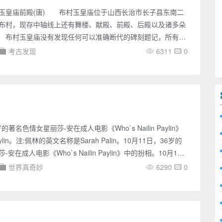
玉皇庙前殿(唐) 布村玉皇庙位于山西长治市长子县东南二
布村，现存中轴线上还有舞楼、献殿、前殿、后殿以及诸多朵
布村玉皇庙没有发现任何可以准确断代的碑刻题记，所有建
形式推断其建造年代，其中后殿为金代，后殿的东朵殿是元代
考古发现
6311
0
楼及两厢等都是清和民国以后的。前殿有宋、五代等多种推
殿可断为唐，其建造年代很可能是在唐中期。 布村玉皇庙
的单檐歇山顶建筑，进深四椽，前檐用四根八棱内顄石柱，柱
普拍方，阑
的著名色情女星丽莎-安在成人电影《Who`s Nailin Paylin》
aylin。注:佩林的英文名称是Sarah Palin。10月11日，36岁的
安在成人电影《Who`s Nailin Paylin》中的扮相。10月11
客》杂志老板、铁杆民主党人拉里·弗林特为了打击共和党士
世界真奇妙
6290
0
美国共和党副总统竞选人萨拉·佩林“开刀”，他聘用了一名和佩
的色情演员，拍摄了一部以“佩林瞒着丈夫偷情”为主题的火爆