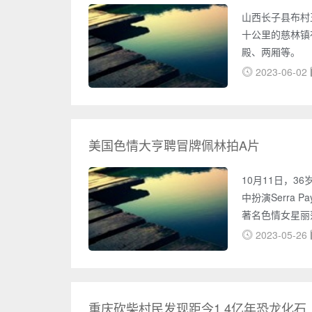
山西长子县布村
十公里的慈林镇
殿、两厢等。 
筑只能根据建筑
2023-06-02
建筑，献殿、舞
断，个人认为前
前殿是面阔三间
头卷杀较急，无
美国色情大亨聘冒牌佩林拍A片
10月11日，36岁
中扮演Serra P
著名色情女星丽莎-
日，美国《好色
2023-05-26
气，日前竟然拿
林模样十分相似
色情电
重庆砍柴村民发现距今1.4亿年恐龙化石