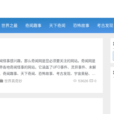
世界之最
奇闻趣事
天下奇闻
恐怖故事
考古发现
闻怪事感兴趣，那么奇闻网是您必须要关注的网站。奇闻网是
界各地奇闻怪事的网站，它涵盖了UFO事件、灵异事件、未解
、奇闻趣事、天下奇闻、恐怖故事、考古发现、宇宙奥秘、吉
方面，它的内容极为丰富，涉及面广，为您带来了无数神秘之
世界真奇妙
53626
0
，您可以了解各种国内外UFO事件的报道，包括UFO目击、不
片、视频等各种神秘事件。您还可以了解到各种灵异事件的报
身、异象出现等各种令人毛骨悚然的事件。同时，奇闻网还收
谜的