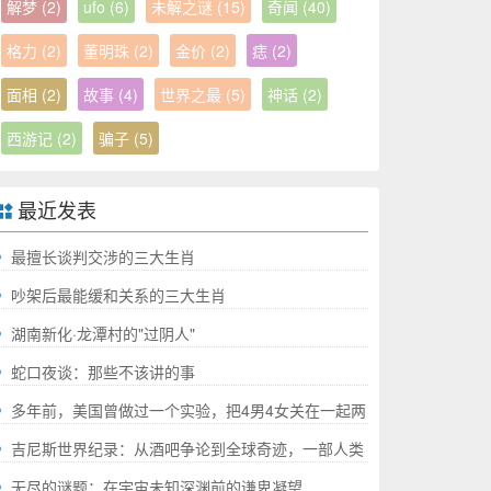
解梦
(2)
ufo
(6)
未解之谜
(15)
奇闻
(40)
格力
(2)
董明珠
(2)
金价
(2)
痣
(2)
面相
(2)
故事
(4)
世界之最
(5)
神话
(2)
西游记
(2)
骗子
(5)
最近发表
最擅长谈判交涉的三大生肖
吵架后最能缓和关系的三大生肖
湖南新化·龙潭村的"过阴人"
蛇口夜谈：那些不该讲的事
多年前，美国曾做过一个实验，把4男4女关在一起两
年，结果如何?
吉尼斯世界纪录：从酒吧争论到全球奇迹，一部人类
成就的“极限”百科全书
无尽的谜题：在宇宙未知深渊前的谦卑凝望