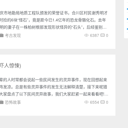
重庆市地勘局地质工程队颁发的荣誉证书，合川区村民谢秀明才
时捡的6块“怪石”，竟是距今已1.4亿年的恐龙骨骼化石。去年
秀明的妻子在一株柏树根部发现形状怪异的“石头”，后经鉴别，
腿骨化石。目前，这批恐龙化石由重庆市地勘局进行保护、鉴
考古发现
6387
0
吓人惊悚)
辈的人时常都会说起一些民间发生的灵异事件，现在回想起来
阵发凉。总是有些灵异事件的发生无法解释清楚，接下来呢猎
大家盘点了以下民间灵异故事，我们大家赶紧一起来看看吧!说
民间灵异故事哟~~民间灵异故事一、拳打恶鬼这个故事是我爷
恐怖故事
6554
0
们老家尚武的人很多，爷爷也是其中之一，我爷爷有个朋友是练
常一起切磋喝酒。有天晚上，俩人在羊肉馆喝完酒，一起回
两家离得很近，所以一起走的，不知走了多久，突然有几个人