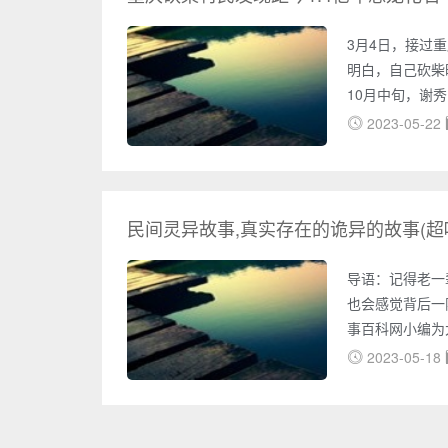
3月4日，接过
明白，自己砍柴
10月中旬，谢
该化石属恐龙后
2023-05-22
定。
民间灵异故事,真实存在的诡异的故事(超
导语：记得老一
也会感觉背后一
事百科网小编为
不定有你喜欢的
2023-05-18
爷讲的:以前我
梅花拳的两人经
家，爷爷和朋友