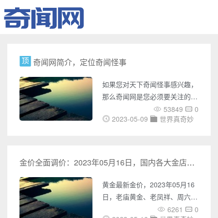
奇闻网简介，定位奇闻怪事
如果您对天下奇闻怪事感兴趣，
那么奇闻网是您必须要关注的网
站。奇闻网是一个专门介绍世界
53849
0
2023-05-09
世界真奇妙
各地奇闻怪事的网站，它涵盖了
UFO事件、灵异事件、未解之
谜、世界之最、奇闻趣事、天下
奇闻、恐怖故事、考古发现、宇
金价全面调价：2023年05月16日，国内各大金店品牌黄金最新金价表
宙奥秘、吉尼斯记录等多个方
面，它的内容极为丰富，涉及面
黄金最新金价，2023年05月16
广，为您带来了无数神秘之旅。
日，老庙黄金、老凤祥、周六福
在奇闻网上，您可以了解各种国
珠宝、周大福、周生生、亚一金
6261
0