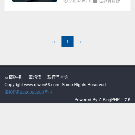
内外UFO事件的报道，包括
2023-05-16
世界真奇妙
店、六福珠宝、菜百首饰、金至
UFO目击、不明飞行物体的照
尊等国内各大金店品牌黄金、铂
片、视频等各种神秘事件。您还
金最新金价表黄金纯金首饰质地
可以了解到各种灵异事件的报
较软，牙咬有印，容易弯折，色
道，包括鬼魂附身、异象出现等
泽金黄、纯正、柔和，手感沉
各种令人毛骨悚然的事件。同
重，有沉甸甸的感觉。 K金首饰
‹‹
1
››
时，奇闻网还收集了大量未解之
质地稍硬，牙咬无印，色泽是黄
谜的
中带白，并依K数的减小，白色
渐增，黄色渐浅。K金首饰的手
感不如纯金首饰沉重。此外，无
友情链接:
毒鸡汤
联行号查询
论是纯金还是K金首饰上都带有
Copyright www.qiwen66.com .Some Rights Reserved.
印签。黄金首饰上的印签，有
闽ICP备2020023208号-4
用"金字"，也有用"Kg"英文字母
Powered By
Z-BlogPHP 1.7.5
表