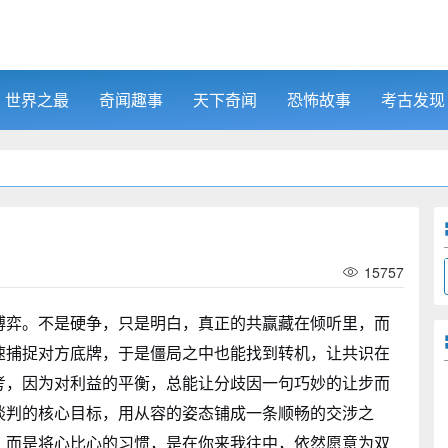
世界之最
奇闻趣事
天下奇闻
恐怖故事
考古发现
15757
博弈。不是硬争，只是明白，真正的共赢藏在倾听里，而
速捕捉对方底牌，于是僵局之中也能找到转机，让共识在
考，因为对利益的平衡，总能让分歧因一句巧妙的让步而
谈判的核心目标，用从容的姿态铺成一条顺畅的交涉之
，而是将心比心的习惯，是在你来我往中，依然愿意为双