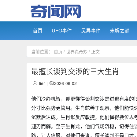
首页
UFO事件
灵异事件
未解之谜
当前位置：
首页
/
世界真奇妙
/ 正文
最擅长谈判交涉的三大生肖
lier
|
2026-06-02
他们冷静机智，却更懂得谈判交涉是进退有度的
分寸比强势更管用。生肖蛇善于观察，他们能快
沉默后达成。生肖猴反应敏捷，他们懂得换位思
迎刃而解。至于生肖龙，他们气场沉稳，记得住
路，让人信服。对他们来说，擅长谈判不是口才