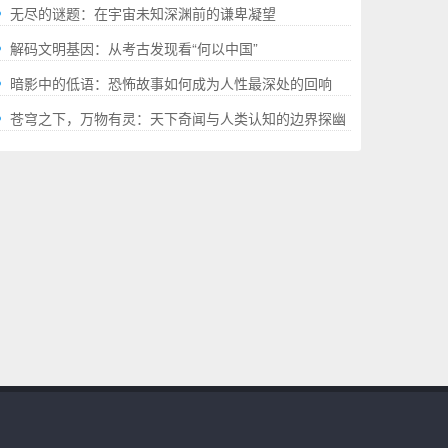
就的“极限”百科全书
无尽的谜题：在宇宙未知深渊前的谦卑凝望
解码文明基因：从考古发现看“何以中国”
暗影中的低语：恐怖故事如何成为人性最深处的回响
苍穹之下，万物有灵：天下奇闻与人类认知的边界探幽