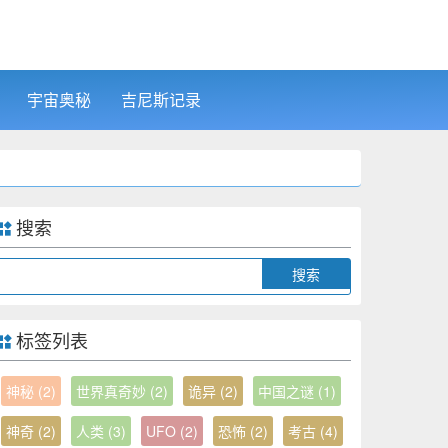
宇宙奥秘
吉尼斯记录
搜索
Search
标签列表
神秘
(2)
世界真奇妙
(2)
诡异
(2)
中国之谜
(1)
神奇
(2)
人类
(3)
UFO
(2)
恐怖
(2)
考古
(4)