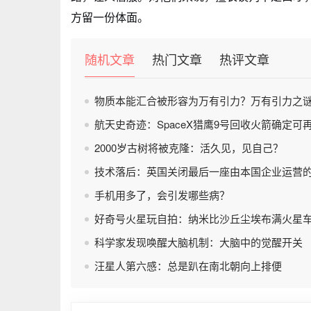
方留一份体面。
随机文章
热门文章
热评文章
物质本能汇合被形容为万有引力？万有引力之
航天史奇迹：SpaceX猎鹰9号回收火箭确定可
2000岁古树将被克隆：活久见，见自己？
技术落后：英国关闭最后一座由本国企业运营
手机用多了，会引发哪些病？
好奇号火星玩自拍：纳米比沙丘尘埃布满火星
科学家发现唤醒大脑机制：大脑中的觉醒开关
汪星人第六感：总是趴在南北朝向上排便