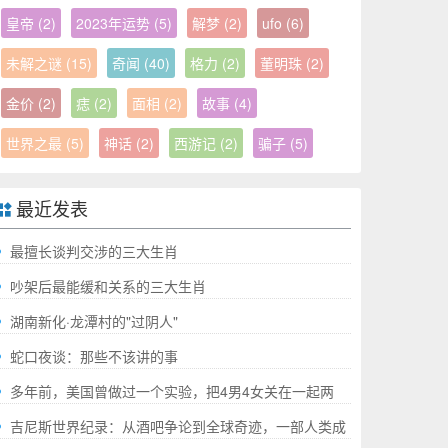
皇帝
(2)
2023年运势
(5)
解梦
(2)
ufo
(6)
未解之谜
(15)
奇闻
(40)
格力
(2)
董明珠
(2)
金价
(2)
痣
(2)
面相
(2)
故事
(4)
世界之最
(5)
神话
(2)
西游记
(2)
骗子
(5)
最近发表
最擅长谈判交涉的三大生肖
吵架后最能缓和关系的三大生肖
湖南新化·龙潭村的"过阴人"
蛇口夜谈：那些不该讲的事
多年前，美国曾做过一个实验，把4男4女关在一起两
年，结果如何?
吉尼斯世界纪录：从酒吧争论到全球奇迹，一部人类成