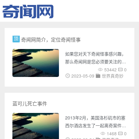
奇闻网简介，定位奇闻怪事
如果您对天下奇闻怪事感兴趣，
那么奇闻网是您必须要关注的网
站。奇闻网是一个专门介绍世界
53442
0
2023-05-09
世界真奇妙
各地奇闻怪事的网站，它涵盖了
UFO事件、灵异事件、未解之
谜、世界之最、奇闻趣事、天下
奇闻、恐怖故事、考古发现、宇
蓝可儿死亡事件
宙奥秘、吉尼斯记录等多个方
面，它的内容极为丰富，涉及面
2013年2月，美国洛杉矶市的塞
广，为您带来了无数神秘之旅。
西尔酒店发生了一起离奇案件，
在奇闻网上，您可以了解各种国
一位加拿大华裔女孩，离奇溺死
1468
0