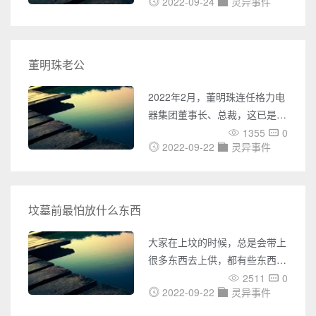
内外UFO事件的报道，包括
2022-09-24
灵异事件
在酒店楼顶的水箱中。而酒店楼
UFO目击、不明飞行物体的照
顶是密闭环境，没有钥匙无法进
片、视频等各种神秘事件。您还
入。并且在死者去世前，还有一
可以了解到各种灵异事件的报
段反复进出电梯，对着空气手舞
董明珠老公
道，包括鬼魂附身、异象出现等
足蹈的监控视频、一时间人们都
各种令人毛骨悚然的事件。同
感觉到这件案子有些离奇，这到
2022年2月，董明珠连任格力电
时，奇闻网还收集了大量未解之
底是一起凶杀案害死自杀，死者
器集团董事长、总裁，这已是她
谜的
是死于意外还是灵异事件？今天
第四次连任。在董明珠的带领
1355
0
就有笔者带你重温这件诡异的失
2022-09-22
灵异事件
下，格力已拥有2000多家门
踪案：蓝可儿离奇溺亡事件。
店，年销售额突破500亿元，她
也赢得了“营销皇后”的美誉。董
明珠以干练泼辣、言辞犀利著
坟墓前最怕放什么东西
称，胆识和魄力超过一般男人。
2019年，董明珠位列全球最具
大家在上坟的时候，总是会带上
影响力女性第44位。2021年，
很多东西去上供，都有些东西对
董明珠位列中国最具影响力的商
于坟墓的风水是非常不利的，一
2511
0
界女性榜第二位，并在中国品牌
2022-09-22
灵异事件
旦风水不好，对子孙后代的运势
人物500强中排名第
会有很大的影响。下面看看坟墓