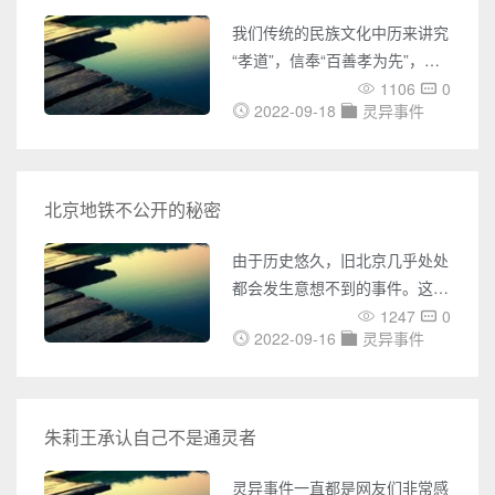
事件是什么情况 流言：华侨大
我们传统的民族文化中历来讲究
厦就是华侨饭店，华侨饭店与西
“孝道”，信奉“百善孝为先”，所
门相配，看上去就像一张神主
以向来很重视尊敬祖先。每过一
1106
0
牌，与香炉相配。 每当夜幕降
2022-09-18
灵异事件
段时间，还有清明节气我们在条
临，朝这座大楼望
件允许的情况下几乎都去先人坟
地进行祭祀，我们称为“扫墓” ，
同时打扫下墓地周边，清楚杂
北京地铁不公开的秘密
草，如有损伤及时养护坟地，祈
求先人庇护子孙安康富贵。下面
由于历史悠久，旧北京几乎处处
小编就简单给大家说一说祖坟风
都会发生意想不到的事件。这些
水好的几大征兆。1、三面环山
神秘事件最普遍的是北京地铁事
1247
0
2022-09-16
灵异事件
件。那么，北京地铁站灵异事
件，不公开的秘密是真的吗？
据说这件事发生在不久以前，地
铁全体工作人员都知道。每天晚
朱莉王承认自己不是通灵者
上，站台上都有值班人员。一天
晚上，永和宫地铁站值班的男孩
灵异事件一直都是网友们非常感