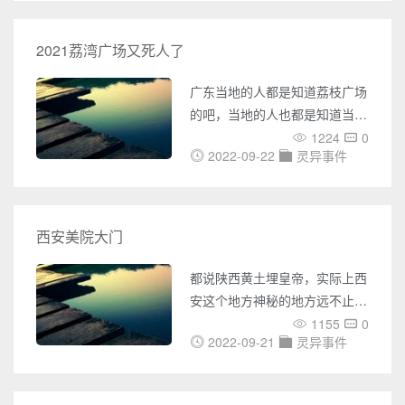
前最怕放什么东西，关乎着逝去
先人的安息，和家族后人的运势
2021荔湾广场又死人了
好坏，大家一定要重视。坟墓前
最怕放什么东西1、最怕垃圾废
广东当地的人都是知道荔枝广场
弃物坟墓风水不宜有各种污秽之
的吧，当地的人也都是知道当地
物，因为长期没有人打理，坟地
流传的灵异事件的，但是版本都
1224
0
上很容易出现垃圾，越堆越多。
2022-09-22
灵异事件
是不一样的，也是有着很多的人
这样的环境对风水有很大的影
非常的好奇的，那么今天我们就
响，容易滋生污秽之气，对子孙
来说说荔湾广场灵异事件故事是
真是假，假的，谣言，快来和我
西安美院大门
们一起看看吧，当看完之后你还
敢去荔枝广场吗。 荔湾广场灵
都说陕西黄土埋皇帝，实际上西
异事件故事 荔枝广场使用草书
安这个地方神秘的地方远不止于
写的，而那个“广”字写的就非常
此。作为西北唯一一家高等美术
1155
0
的像一个&ldq
2022-09-21
灵异事件
学院——西安美术学院一直以来
都有一个“诡异”的传闻，西美正
对着大雁塔的大门从来没有打开