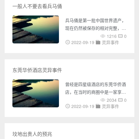
过，还有两只石狮镇守，相传每
一般人不要去看兵马俑
打开一次大门就会发生不能用科
学解释的诡异事情。 西安美术
兵马俑是第一批中国世界遗产，
学院在1994年搬迁到雁塔区，
现在仍然被保存的相对完整，被
大雁塔正对面后，就发生了许多
誉为世界八大奇迹之一。但很多
1216
0
诡异的
2022-09-19
灵异事件
人都说兵马俑有点“邪”，不要经
常去看，这是为何呢？首先从根
本上来说，兵马俑是墓里出来的
东西，待在墓地中上千年了。墓
东莞华侨酒店灵异事件
里出来东西普通人还是不要过多
接触，尤其明宋之前的墓中物
曾经是四星级酒店的东莞华侨酒
品。比如有一些古玩爱好者，他
店，在当时的商圈中是一家享有
们在买古玩的时候会详细打探是
盛誉的大饭店，但现在却荒废了
2034
0
否是墓里出来的东西，如果是他
2022-09-19
灵异事件
十多年，仍未拆毁已被拍卖，还
们可能便不会购买。青铜器
有传言说东莞华侨酒店曾发生灵
异事件闹鬼，也是东豪广场的鬼
屋，这究竟是怎么回事？ 咱们
坟地出贵人的预兆
一起看吧 东莞华侨大酒店灵异